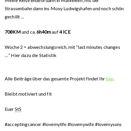
Meine Reise endete dann in Mannheim, mit der
Strassenbahn dann ins Moxy Ludwigshafen und noch schön
gechillt …
708KM
und ca.
6h40m
auf
4 ICE
Woche
2
= abwechslungsreich, mit “last minutes changes
…” Hier dazu die Statistik
Alle Beiträge über das gesamte Projekt findet Ihr
hier
.
Bleibt motiviert und fit
Euer
StS
#acceptingcancer #lovemylife #lovemywife #lovemysons