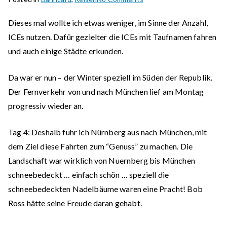
Bahncard100
Dieses mal wollte ich etwas weniger, im Sinne der Anzahl,
Projekt
ICEs nutzen. Dafür gezielter die ICEs mit Taufnamen fahren
2023
–
und auch einige Städte erkunden.
Woche
#2
Da war er nun – der Winter speziell im Süden der Republik.
Der Fernverkehr von und nach München lief am Montag
progressiv wieder an.
Tag 4:
Deshalb fuhr ich Nürnberg aus nach München, mit
dem Ziel diese Fahrten zum “Genuss” zu machen. Die
Landschaft war wirklich von Nuernberg bis München
schneebedeckt … einfach schön … speziell die
schneebedeckten Nadelbäume waren eine Pracht! Bob
Ross hätte seine Freude daran gehabt.