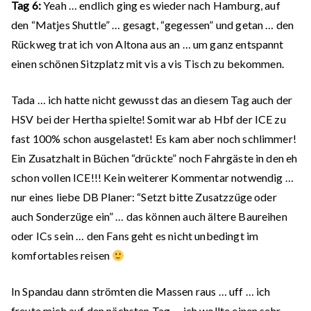
Tag 6:
Yeah … endlich ging es wieder nach Hamburg, auf
den “Matjes Shuttle” … gesagt, “gegessen” und getan … den
Rückweg trat ich von Altona aus an … um ganz entspannt
einen schönen Sitzplatz mit vis a vis Tisch zu bekommen.
Tada … ich hatte nicht gewusst das an diesem Tag auch der
HSV bei der Hertha spielte! Somit war ab Hbf der ICE zu
fast 100% schon ausgelastet! Es kam aber noch schlimmer!
Ein Zusatzhalt in Büchen “drückte” noch Fahrgäste in den eh
schon vollen ICE!!! Kein weiterer Kommentar notwendig …
nur eines liebe DB Planer: “Setzt bitte Zusatzzüge oder
auch Sonderzüge ein” … das können auch ältere Baureihen
oder ICs sein … den Fans geht es nicht unbedingt im
komfortables reisen
In Spandau dann strömten die Massen raus … uff … ich
freute mich auf den nächsten Tag … ich wollte einen sehr