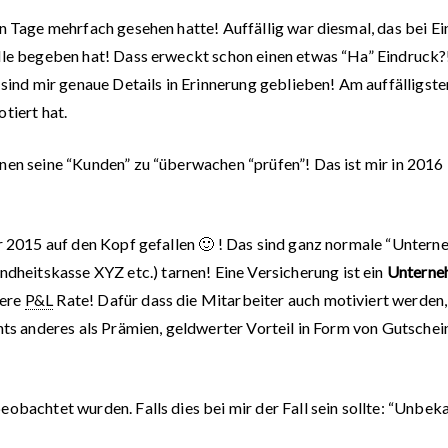
n Tage mehrfach gesehen hatte! Auffällig war diesmal, das bei Ei
lle begeben hat! Dass erweckt schon einen etwas “Ha” Eindruck?!
 sind mir genaue Details in Erinnerung geblieben! Am auffälligste
tiert hat.
nen seine “Kunden” zu “überwachen “prüfen”! Das ist mir in 2016
ur 2015 auf den Kopf gefallen 🙂 ! Das sind ganz normale “Untern
eitskasse XYZ etc.) tarnen! Eine Versicherung ist ein
Unterne
bere
P&L
Rate! Dafür dass die Mitarbeiter auch motiviert werden,
chts anderes als Prämien, geldwerter Vorteil in Form von Gutschei
obachtet wurden. Falls dies bei mir der Fall sein sollte: “Unbek