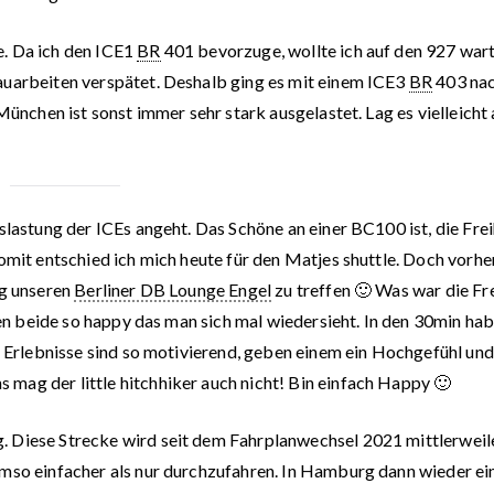
e. Da ich den ICE1
BR
401 bevorzuge, wollte ich auf den 927 wart
auarbeiten verspätet. Deshalb ging es mit einem ICE3
BR
403 na
München ist sonst immer sehr stark ausgelastet. Lag es vielleicht
slastung der ICEs angeht. Das Schöne an einer BC100 ist, die Frei
omit entschied ich mich heute für den Matjes shuttle. Doch vorhe
ng unseren
Berliner DB Lounge Engel
zu treffen 🙂 Was war die F
aren beide so happy das man sich mal wiedersieht. In den 30min ha
se Erlebnisse sind so motivierend, geben einem ein Hochgefühl und
mag der little hitchhiker auch nicht! Bin einfach Happy 🙂
. Diese Strecke wird seit dem Fahrplanwechsel 2021 mittlerweil
umso einfacher als nur durchzufahren. In Hamburg dann wieder ei