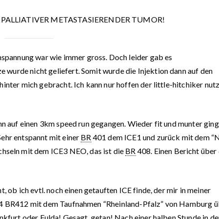
T – PALLIATIVER METASTASIERENDER TUMOR!
pannung war wie immer gross. Doch leider gab es
wurde nicht geliefert. Somit wurde die Injektion dann auf den
inter mich gebracht. Ich kann nur hoffen der little-hitchiker nut
ann auf einen 3km speed run gegangen. Wieder fit und munter ging
Sehr entspannt mit einer
BR
401 dem ICE1 und zurück mit dem “
hseln mit dem ICE3 NEO, das ist die
BR
408. Einen Bericht über
, ob ich evtl. noch einen getauften ICE finde, der mir in meiner
ICE4 BR412 mit dem Taufnahmen “Rheinland-Pfalz” von Hamburg ü
nkfurt oder Fulda! Gesagt, getan! Nach einer halben Stunde in der