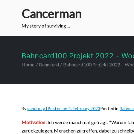
Skip
Cancerman
to
content
My story of surviving ...
Bahncard100 Projekt 2022 – Wo
Home
Bahncard
Bahncard100 Projekt 2022 – Wo
By
sandrosg1
Posted on
4. February 2023
Posted in
Bahnca
Motivation:
Ich werde manchmal gefragt: “Warum fahre
zurückzulegen, Menschen zu treffen, dabei zu schreib