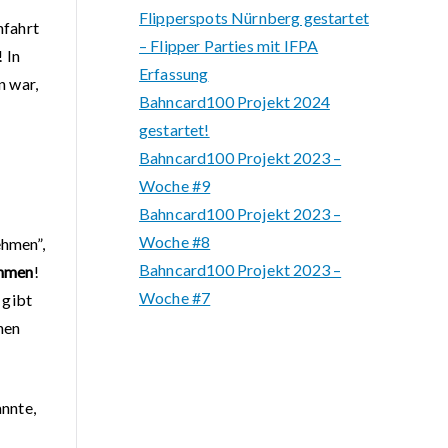
Flipperspots Nürnberg gestartet
nfahrt
– Flipper Parties mit IFPA
 In
Erfassung
n war,
Bahncard100 Projekt 2024
gestartet!
Bahncard100 Projekt 2023 –
Woche #9
Bahncard100 Projekt 2023 –
Woche #8
ehmen”,
Bahncard100 Projekt 2023 –
hmen
!
Woche #7
 gibt
nen
annte,