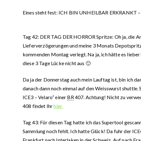
Eines steht fest: ICH BIN UNHEILBAR ERKRANK
Tag 42:
DER TAG DER HORROR Spritze: Oh ja, die Ans
Lieferverzögerungen und meine 3 Monats Depotspritze 
kommenden Montag verlegt. Na ja, ich hätte es lieber h
diese 3 Tage Lücke nicht aus 🙂
Da ja der Donnerstag auch mein Lauftag ist, bin ich d
danach dann noch einmal auf den Weisswurst shuttle. 
ICE3 – Velaro” einer
BR
407. Achtung! Nicht zu verwec
408 findet Ihr
hier.
Tag 43:
Für diesen Tag hatte ich das Supertool gescannt
Sammlung noch fehlt. Ich hatte Glück! Da fuhr der 
Frankfurt nach Interlaken in der Schweiz. Auf nach Fra