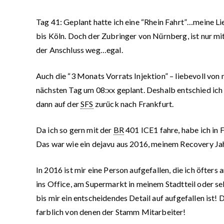
Tag 41:
Geplant hatte ich eine “Rhein Fahrt”…meine Li
bis Köln. Doch der Zubringer von Nürnberg, ist nur mi
der Anschluss weg…egal.
Auch die “3 Monats Vorrats Injektion” – liebevoll vo
nächsten Tag um 08:xx geplant. Deshalb entschied ich
dann auf der
SFS
zurück nach Frankfurt.
Da ich so gern mit der
BR
401 ICE1 fahre, habe ich in 
Das war wie ein
dejavu
aus 2016, meinem Recovery Ja
In 2016 ist mir eine Person aufgefallen, die ich öfter
ins Office, am Supermarkt in meinem Stadtteil oder se
bis mir ein entscheidendes Detail auf aufgefallen ist!
farblich von denen der Stamm Mitarbeiter!