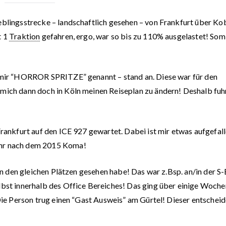
eblingsstrecke – landschaftlich gesehen – von Frankfurt über Ko
t 1
Traktion
gefahren, ergo, war so bis zu 110% ausgelastet! Som
n mir “HORROR SPRITZE” genannt – stand an. Diese war für den
 mich dann doch in Köln meinen Reiseplan zu ändern! Deshalb fuhr
Frankfurt auf den ICE 927 gewartet. Dabei ist mir etwas aufgefall
hr nach dem 2015 Koma!
s an den gleichen Plätzen gesehen habe! Das war z.Bsp. an/in der S
lbst innerhalb des Office Bereiches! Das ging über einige Woche
 Die Person trug einen “Gast Ausweis” am Gürtel! Dieser entscheid