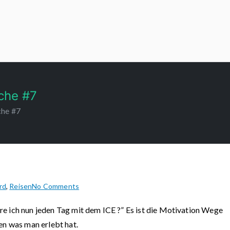
che #7
che #7
on
rd
,
Reisen
No Comments
Bahncard100
 ich nun jeden Tag mit dem ICE ?” Es ist die Motivation Wege
Projekt
en was man erlebt hat.
2022