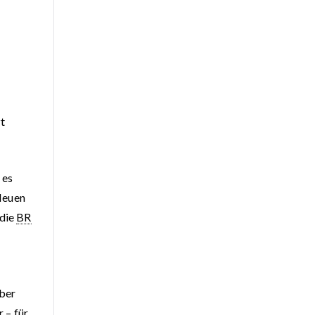
zt
 es
Neuen
 die
BR
ber
 – für