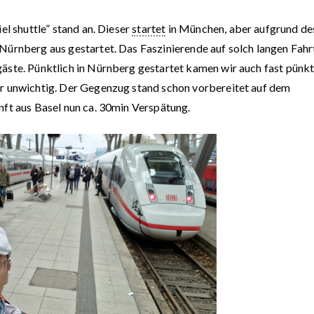
–
Woche
el shuttle” stand an. Dieser
startet
in München, aber aufgrund de
#7
Nürnberg aus gestartet. Das Faszinierende auf solch langen Fahr
ste. Pünktlich in Nürnberg gestartet kamen wir auch fast pünktl
ar unwichtig. Der Gegenzug stand schon vorbereitet auf dem
nft aus Basel nun ca. 30min Verspätung.