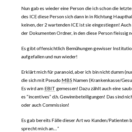
Nun gab es wieder eine Person die ich schon die letzte
des ICE diese Person sich dann in in Richtung Hauptha
keinen, der 2 wartenden ICE ist sie eingestiegen! Auch
der Dokumenten Ordner, in den diese Person fleissig no
Es gibt offensichtlich Bemühungen gewisser Institutio
aufgefallen und nun wieder!
Erklärt mich für paranoid, aber ich bin nicht dumm (n
die sich mit Pseudo
MBS
Namen (Krankenkasse/Gesundh
Es wird am
EBIT
gemessen! Dazu zählt auch eine sau
es “incentives” d.h. Gewinnbeteiligungen! Das sind ni
oder auch Commission!
Es gab bereits Fälle dieser Art wo Kunden/Patienten be
sprecht mich an…”