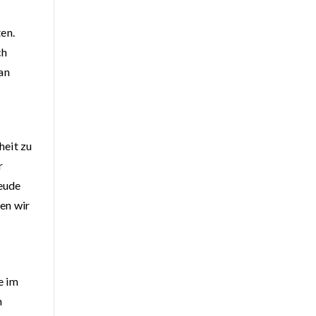
en.
ch
 an
heit zu
r
reude
ben wir
e im
n