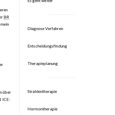
Es geht weiter
geren
der
BR
 mein
Diagnose Verfahren
Entscheidungsfindung
Therapieplanung
er
Strahlentherapie
n über
 ICE-
Hormontherapie