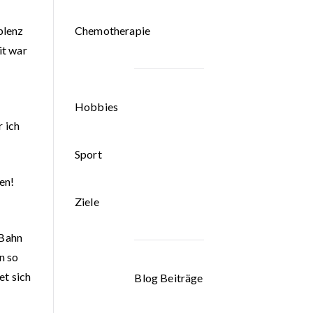
Chemotherapie
blenz
it war
Hobbies
 ich
Sport
en!
Ziele
-Bahn
n so
et sich
Blog Beiträge