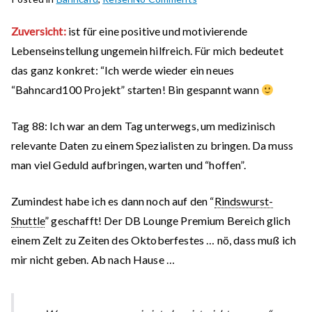
Bahncard100
Zuversicht:
ist für eine positive und motivierende
Projekt
Lebenseinstellung ungemein hilfreich. Für mich bedeutet
2022
–
das ganz konkret: “Ich werde wieder ein neues
“Finale”
“Bahncard100 Projekt” starten! Bin gespannt wann
Tag 88:
Ich war an dem Tag unterwegs, um medizinisch
relevante Daten zu einem Spezialisten zu bringen. Da muss
man viel Geduld aufbringen, warten und “hoffen”.
Zumindest habe ich es dann noch auf den “
Rindswurst-
Shuttle
” geschafft! Der DB Lounge Premium Bereich glich
einem Zelt zu Zeiten des Oktoberfestes … nö, dass muß ich
mir nicht geben. Ab nach Hause …