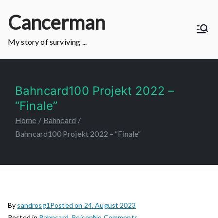
Skip
Cancerman
to
content
My story of surviving ...
Bahncard100 Projekt 2022 –
“Finale”
Home
Bahncard
Bahncard100 Projekt 2022 – “Finale”
By
sandrosg1
Posted on
24. August 2023
on
Posted in
Bahncard
,
Reisen
No Comments