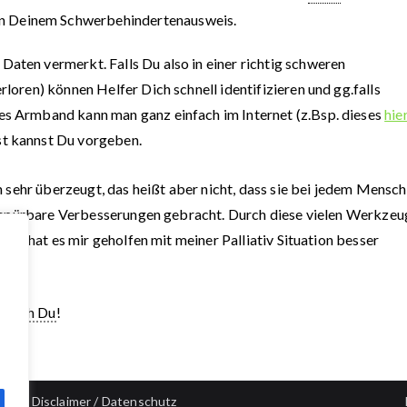
in Deinem Schwerbehindertenausweis.
 Daten vermerkt. Falls Du also in einer richtig schweren
rloren) können Helfer Dich schnell identifizieren und gg.falls
ses Armband kann man ganz einfach im Internet (z.Bsp. dieses
hie
st kannst Du vorgeben.
n sehr überzeugt, das heißt aber nicht, dass sie bei jedem Mensc
ch spürbare Verbesserungen gebracht. Durch diese vielen Werkzeu
nso hat es mir geholfen mit meiner Palliativ Situation besser
,
auch Du
!
Disclaimer
/
Datenschutz