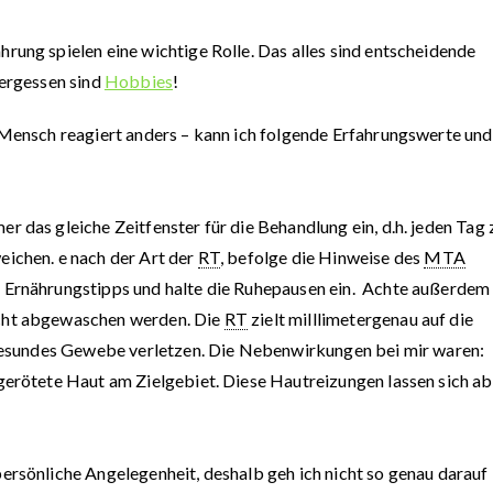
rung spielen eine wichtige Rolle. Das alles sind entscheidende
vergessen sind
Hobbies
!
 Mensch reagiert anders – kann ich folgende Erfahrungswerte und
 das gleiche Zeitfenster für die Behandlung ein, d.h. jeden Tag 
eichen. e nach der Art der
RT
, befolge die Hinweise des
MTA
e Ernährungstipps und halte die Ruhepausen ein. Achte außerdem
icht abgewaschen werden. Die
RT
zielt milllimetergenau auf die
esundes Gewebe verletzen. Die Nebenwirkungen bei mir waren:
gerötete Haut am Zielgebiet. Diese Hautreizungen lassen sich ab
persönliche Angelegenheit, deshalb geh ich nicht so genau darauf