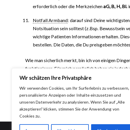
erforderlich oder die Merkzeichen
aG, B, H, Bl.
Notfall Armband
: darauf sind Deine wichtigsten
Notsituation sein solltest (z.Bsp. Bewusstsein ve
wichtige Patienten Informationen erhalten. Die
bestellen. Die Daten, die Du preisgeben möchte
Wie man sicherlich merkt, bin ich von einigen Dinge
funktionieren. Für mich persönlich haben sie jedo
habe ich eine viel größere innere Ruhe gefunden. Ebe
Wir schätzen Ihre Privatsphäre
umzugehen: Ich habe sie
akzeptiert
!
Wir verwenden Cookies, um Ihr Surferlebnis zu verbessern,
personalisierte Anzeigen oder Inhalte einzusetzen und
Mit Disziplin und Motivation kann es jeder schaffen
unseren Datenverkehr zu analysieren. Wenn Sie auf „Alle
akzeptieren" klicken, stimmen Sie der Anwendung von
Cookies zu.
Copyright © 2026