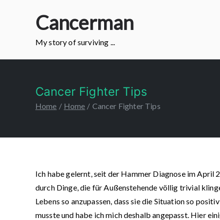
Skip
Cancerman
to
content
My story of surviving ...
Cancer Fighter Tips
Home
Home
Cancer Fighter Tips
Ich habe gelernt, seit der Hammer Diagnose im April 2
durch Dinge, die für Außenstehende völlig trivial kl
Lebens so anzupassen, dass sie die Situation so positi
musste und habe ich mich deshalb angepasst. Hier eini