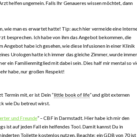
Arzt helfen ungemein. Falls Ihr Genaueres wissen möchtet, dann
m, wie man es erwartet hatte! Tip: auch hier vermeide eine Intern
rzt besprechen. Ich habe von ihm das Angebot bekommen, die
em Angebot habe ich gesehen, wie diese Infusionen in einer Klinik
 meines Urologen hatte ich immer das gleiche Zimmer, wurde imme
er ein Familienmitglied mit dabei sein. Dies half mir mental so vi
ehr habe, nur großen Respekt!
Termin mit, er ist Dein ”
little book of life
” und gibt externen
k wie Du betreut wirst.
erter und Freunde
” – CBF in Darmstadt. Hier habe ich mir den
 ist auf jeden Fall ein helfendes Tool. Damit kannst Du in
inderten Toilette kostenlos nutzen. Beachte: ein
GDB
von 70 ist