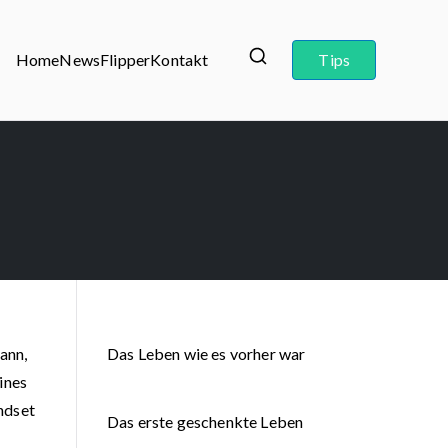
Home
News
Flipper
Kontakt
Tips
ann,
Das Leben wie es vorher war
ines
indset
Das erste geschenkte Leben